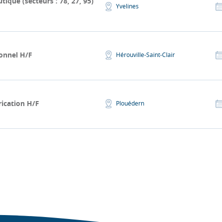
que (secteurs : 78, 27, 95)
Yvelines
onnel H/F
Hérouville-Saint-Clair
rication H/F
Plouédern